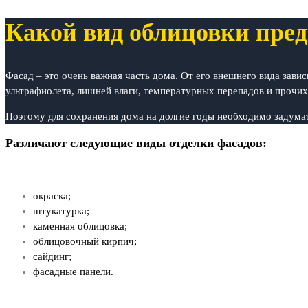
Какой вид облицовки пред
Фасад – это очень важная часть дома. От его внешнего вида зави
ультрафиолета, лишней влаги, температурных перепадов и прочих
Поэтому для сохранения дома на долгие годы необходимо задумат
Различают следующие виды отделки фасадов:
окраска;
штукатурка;
каменная облицовка;
облицовочный кирпич;
сайдинг;
фасадные панели.