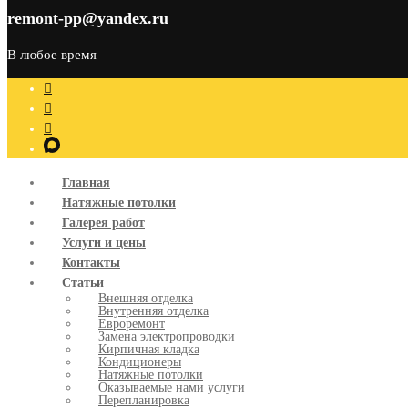
remont-pp@yandex.ru
В любое время
Главная
Натяжные потолки
Галерея работ
Услуги и цены
Контакты
Статьи
Внешняя отделка
Внутренняя отделка
Евроремонт
Замена электропроводки
Кирпичная кладка
Кондиционеры
Натяжные потолки
Оказываемые нами услуги
Перепланировка