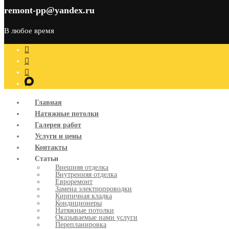
remont-pp@yandex.ru
В любое время
Главная
Натяжные потолки
Галерея работ
Услуги и цены
Контакты
Статьи
Внешняя отделка
Внутренняя отделка
Евроремонт
Замена электропроводки
Кирпичная кладка
Кондиционеры
Натяжные потолки
Оказываемые нами услуги
Перепланировка