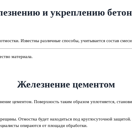
лезнению и укреплению бето
отмостки. Известны различные способы, учитывается состав смеси
ество материала.
Железнение цементом
знение цементом. Поверхность таким образом уплотняется, станов
 в трещины. Отмостка будет находиться под круглосуточной защито
ециалисты опираются от площади обработки.