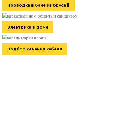
Проводка в бане из бруса
Электрика в доме
Подбор сечения кабеля
Информация
Главная
Услуги и цены
Галерея работ
Контакты
Окна ПВХ
Натяжные потолки в Павловском Посаде
Карта сайта