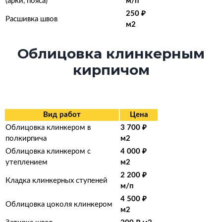
(арки, пояса)
м/п
250 ₽
Расшивка швов
м2
Облицовка клинкерным
кирпичом
Вид работ
Цена
Облицовка клинкером в
3 700 ₽
полкирпича
м2
Облицовка клинкером с
4 000 ₽
утеплением
м2
2 200 ₽
Кладка клинкерных ступеней
м/п
4 500 ₽
Облицовка цоколя клинкером
м2