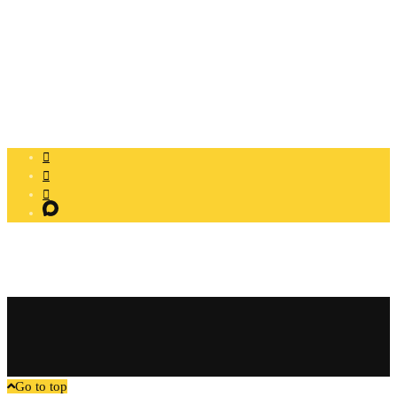
+7-903-526-66-35
remont-pp@yandex.ru
Пн — Вс: 9:00 — 21:00
Сайт носит информационный характер и не является публичной
офертой
Go to top