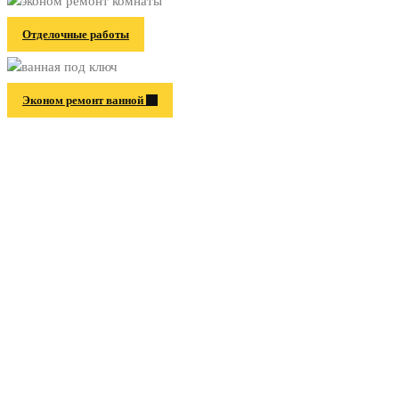
Отделочные работы
Эконом ремонт ванной
Информация
Главная
Услуги и цены
Галерея работ
Контакты
Окна ПВХ
Натяжные потолки в Павловском Посаде
Карта сайта
Контакты