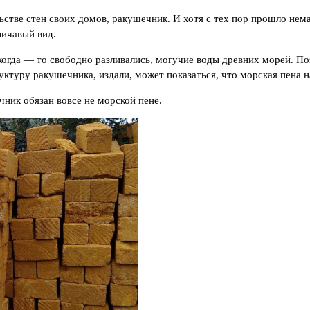
стве стен своих домов, ракушечник. И хотя с тех пор прошло нема
личавый вид.
когда — то свободно разливались, могучие воды древних морей. Поэ
уктуру ракушечника, издали, может показаться, что морская пена 
ник обязан вовсе не морской пене.