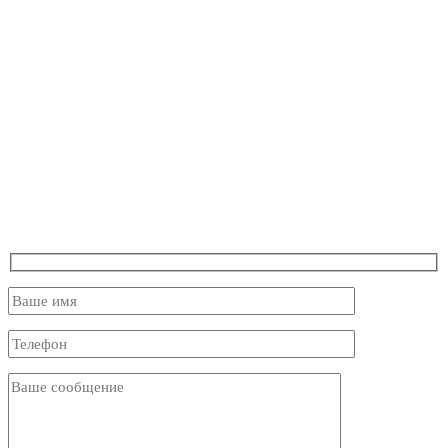
РЕМОНТ ВАННОЙ ПОД
КЛЮЧ ЭЛЕКТРОУГЛЯХ
ТЕЛЕФОН 8-903-526-66-35