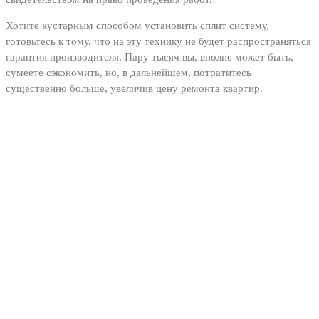
Хотите кустарным способом установить сплит систему,
готовьтесь к тому, что на эту технику не будет распространяться
гарантия производителя. Пару тысяч вы, вполне может быть,
сумеете сэкономить, но, в дальнейшем, потратитесь
существенно больше, увеличив цену ремонта квартир.
Информация
Главная
Услуги и цены
Галерея работ
Контакты
Окна ПВХ
Натяжные потолки в Павловском Посаде
Карта сайта